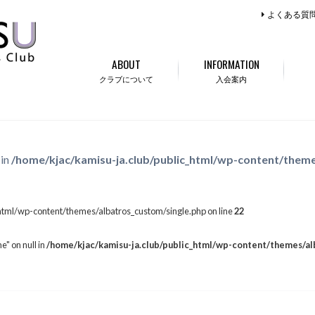
よくある質
ABOUT
INFORMATION
クラブについて
入会案内
 in
/home/kjac/kamisu-ja.club/public_html/wp-content/theme
html/wp-content/themes/albatros_custom/single.php on line
22
e" on null in
/home/kjac/kamisu-ja.club/public_html/wp-content/themes/al