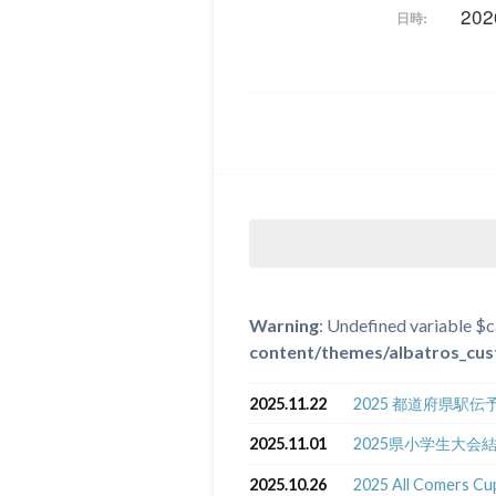
202
日時:
Warning
: Undefined variable $c
content/themes/albatros_cus
2025.11.22
2025 都道府県駅
2025.11.01
2025県小学生大会
2025.10.26
2025 All Comers 