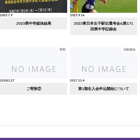
2025.7.9
2023.9.16
2025県中学総体結果
2023東日本女子駅伝選考会&第171
回県中学記録会
寄附
活動報告
2018.1.27
2017.11.4
ご寄附②
第1期生入会申込開始について