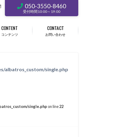
050-3550-8460
問
受付時間10:00～19:00
CONTENT
CONTACT
コンテンツ
お問い合わせ
s/albatros_custom/single.php
batros_custom/single.php
on line
22