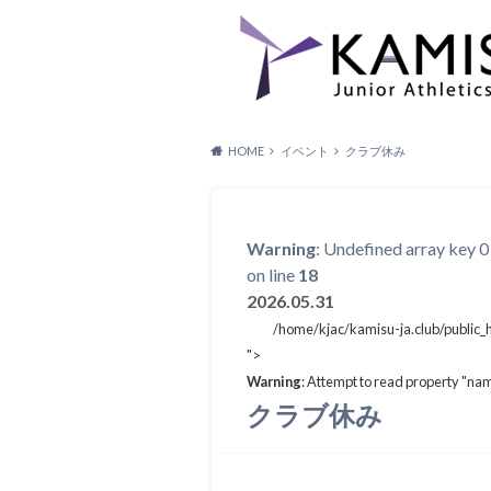
HOME
イベント
クラブ休み
Warning
: Undefined array key 0
on line
18
2026.05.31
/home/kjac/kamisu-ja.club/public_
">
Warning
: Attempt to read property "nam
クラブ休み