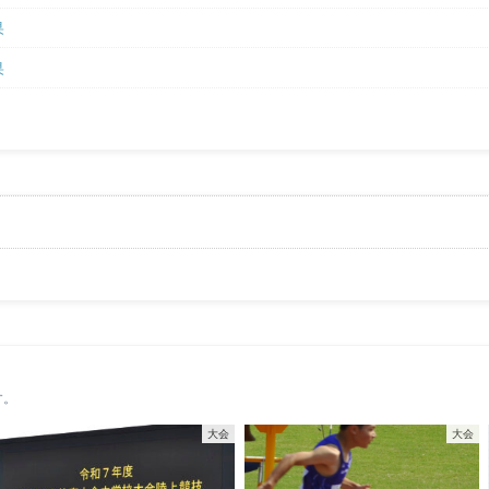
果
果
す。
大会
大会