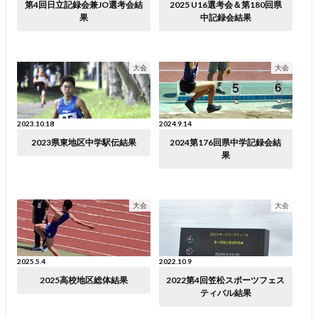
第4回日立記録会兼JO選考会結
2025 U16選考会＆第180回県
果
中記録会結果
大会
大会
2023.10.18
2024.9.14
2023県東地区中学駅伝結果
2024第176回県中学記録会結
果
大会
大会
2025.5.4
2022.10.9
2025高校地区総体結果
2022第4回笠松スポーツフェス
ティバル結果