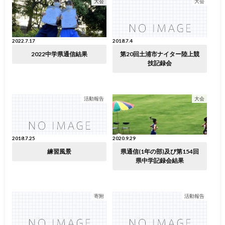
大会
大会
2022.7.17
2018.7.4
2022中学県通信結果
第20回土浦市ナイター陸上競
技記録会
活動報告
大会
2018.7.25
2020.9.29
練習風景
県通信(1年の部)及び第154回
県中学記録会結果
寄附
活動報告