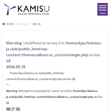
menu
HOME
イベント
神之池
Warning
: Undefined array key 0 in
/home/kjac/kamisu-
ja.club/public_html/wp-
content/themes/albatros_custom/single.php
on line
18
2026.05.31
/home/kjac/kamisu-ja.club/public_html/wp-
content/themes/albatros_custom/single.php on line
22
">
Warning
: Attempt to read property "name" on null in
/home/kjac/kamisu-
ja.club/public_html/wp-content/themes/albatros_custom/single.php
on line
22
神之池