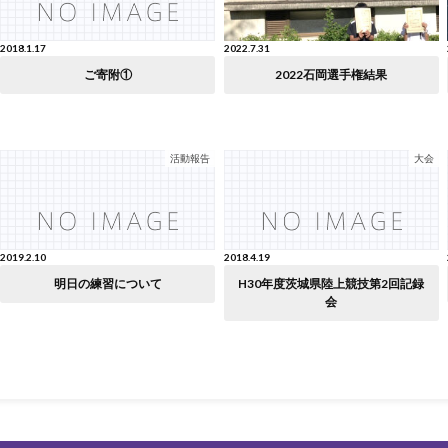
2018.1.17
2022.7.31
ご寄附①
2022石岡選手権結果
活動報告
大会
2019.2.10
2018.4.19
明日の練習について
H30年度茨城県陸上競技第2回記録
会