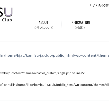
よくある質
ABOUT
INFORMATION
クラブについて
入会案内
 in
/home/kjac/kamisu-ja.club/public_html/wp-content/theme
html/wp-content/themes/albatros_custom/single.php on line
22
e" on null in
/home/kjac/kamisu-ja.club/public_html/wp-content/themes/al