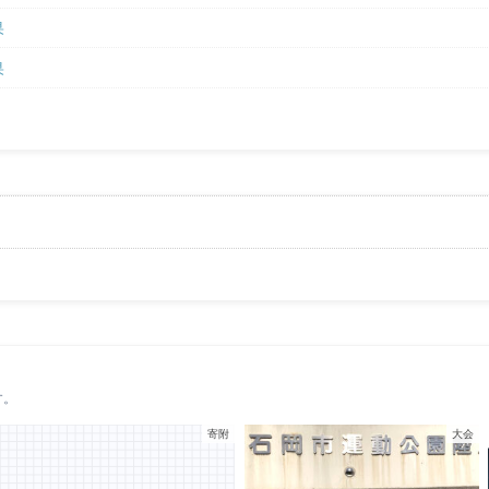
果
果
す。
寄附
大会