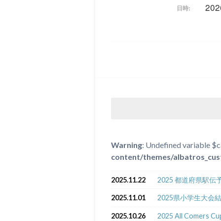
202
日時:
Warning
: Undefined variable $c
content/themes/albatros_cus
2025.11.22
2025 都道府県駅
2025.11.01
2025県小学生大会
2025.10.26
2025 All Comers 