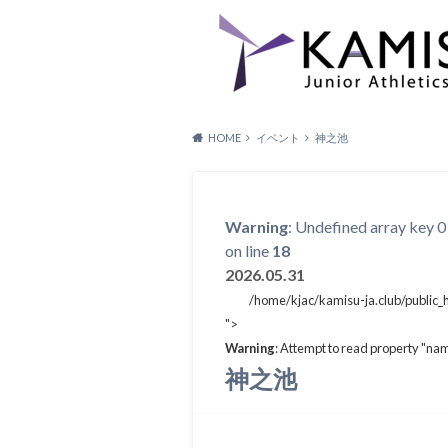
HOME
イベント
神之池
Warning
: Undefined array key 0
on line
18
2026.05.31
/home/kjac/kamisu-ja.club/public_
">
Warning
: Attempt to read property "nam
神之池