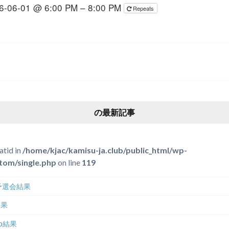
6-06-01 @ 6:00 PM – 8:00 PM
Repeats
の最新記事
atid in
/home/kjac/kamisu-ja.club/public_html/wp-
tom/single.php
on line
119
伝予選会結果
結果
Cup結果