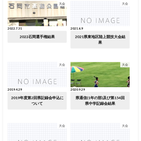
大会
大会
2022.7.31
2021.6.9
2022石岡選手権結果
2021県東地区陸上競技大会結
果
大会
大会
2019.4.29
2020.9.29
2019年度第2回県記録会申込に
県通信(1年の部)及び第154回
ついて
県中学記録会結果
大会
大会