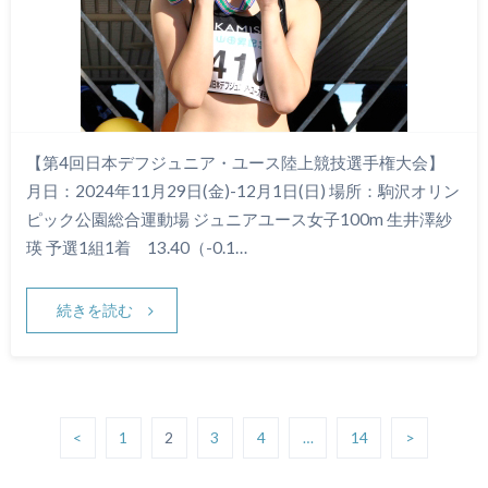
【第4回日本デフジュニア・ユース陸上競技選手権大会】
月日：2024年11月29日(金)-12月1日(日) 場所：駒沢オリン
ピック公園総合運動場 ジュニアユース女子100m 生井澤紗
瑛 予選1組1着 13.40（-0.1…
続きを読む
<
1
2
3
4
…
14
>