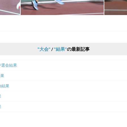
大会
/
結果
の最新記事
伝予選会結果
結果
Cup結果
果
果