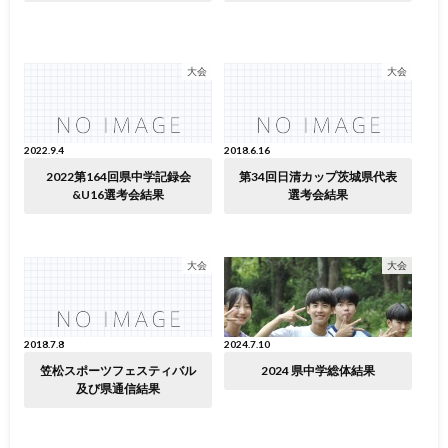
大会
大会
2022.9.4
2018.6.16
2022第164回県中学記録会
第34回日清カップ茨城県代表
&U16選考会結果
選考会結果
大会
大会
2018.7.8
2024.7.10
笠松スポーツフェスティバル
2024 県中学総体結果
及び県通信結果