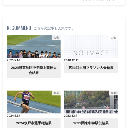
RECOMMEND
こちらの記事も人気です。
大会
大会
2025.5.16
2018.12.11
2025県東地区中学陸上競技大
第53回土浦マラソン大会結果
会結果
大会
大会
2024.6.23
2022.12.4
2024水戸市選手権結果
2022関東中学駅伝結果