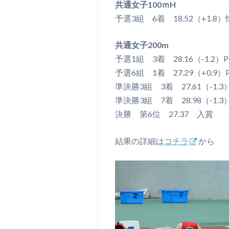
共通女子100ｍH
予選3組 6着 18.52（+1.8
共通女子200m
予選1組 3着 28.16（-1.2）P
予選6組 1着 27.29（+0.9）
準決勝3組 3着 27.61（-1.3
準決勝3組 7着 28.98（-1.
決勝 第6位 27.37 入賞
結果の詳細は
コチラ
から