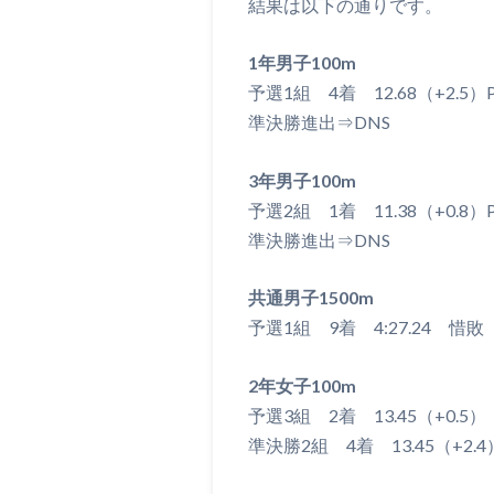
結果は以下の通りです。
1年男子100m
予選1組 4着 12.68（+2.5）
準決勝進出⇒DNS
3年男子100m
予選2組 1着 11.38（+0.8）
準決勝進出⇒DNS
共通男子1500m
予選1組 9着 4:27.24 惜敗
2年女子100m
予選3組 2着 13.45（+0.5）
準決勝2組 4着 13.45（+2.