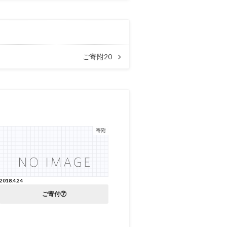
ご寄附20
寄附
2018.4.24
ご寄付⑦