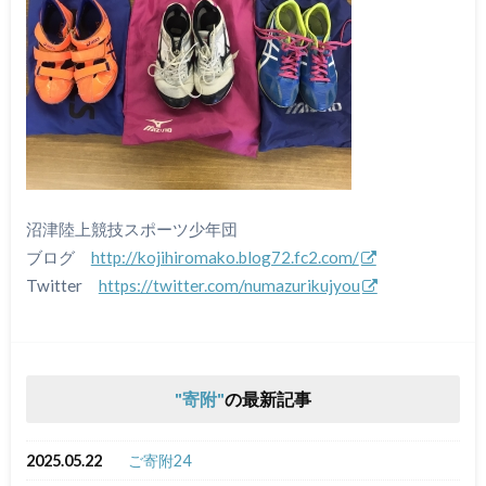
沼津陸上競技スポーツ少年団
ブログ
http://kojihiromako.blog72.fc2.com/
Twitter
https://twitter.com/numazurikujyou
寄附
の最新記事
2025.05.22
ご寄附24