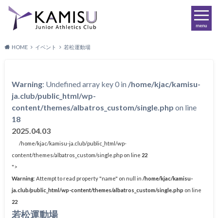
menu
HOME
イベント
若松運動場
Warning
: Undefined array key 0 in
/home/kjac/kamisu-
ja.club/public_html/wp-
content/themes/albatros_custom/single.php
on line
18
2025.04.03
/home/kjac/kamisu-ja.club/public_html/wp-
content/themes/albatros_custom/single.php on line
22
">
Warning
: Attempt to read property "name" on null in
/home/kjac/kamisu-
ja.club/public_html/wp-content/themes/albatros_custom/single.php
on line
22
若松運動場