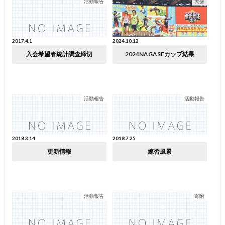
活動報告
大会
2017.4.1
2024.10.12
入会希望者統計調査締切
2024NAGASEカップ結果
活動報告
活動報告
2018.3.14
2018.7.25
更新情報
練習風景
活動報告
寄附