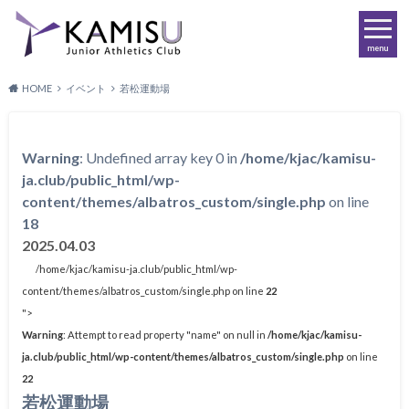
menu
HOME
イベント
若松運動場
Warning
: Undefined array key 0 in
/home/kjac/kamisu-
ja.club/public_html/wp-
content/themes/albatros_custom/single.php
on line
18
2025.04.03
/home/kjac/kamisu-ja.club/public_html/wp-
content/themes/albatros_custom/single.php on line
22
">
Warning
: Attempt to read property "name" on null in
/home/kjac/kamisu-
ja.club/public_html/wp-content/themes/albatros_custom/single.php
on line
22
若松運動場