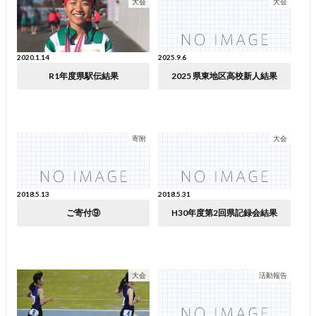
大会
大会
2020.1.14
2025.9.6
R1年度県駅伝結果
2025 県東地区高校新人結果
寄附
大会
2018.5.13
2018.5.31
ご寄付⑨
H30年度第2回県記録会結果
大会
活動報告