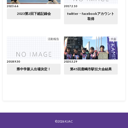
2023.6.6
2017.2.10
2023第2回下総記録会
twitter・facebookアカウント
取得
活動報告
大会
2018.9.30
2020.3.29
県中学新人出場決定！
第45回鹿嶋市駅伝大会結果
©2026
KJAC